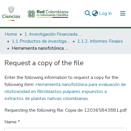
(current)
Log In
Communities & Collections
Home
1. Investigación Financiada con Recursos Públicos
1.1 Productos de investigación
1.1.2. Informes Finales
All of DSpace
Herramienta nanofotónica para evaluación de citotoxicidad en fibroblastos pulpares expuestos a extractos de plantas nativas colombianas.
Statistics
Request a copy of the file
Enter the following information to request a copy for the
following item:
Herramienta nanofotónica para evaluación de
citotoxicidad en fibroblastos pulpares expuestos a
extractos de plantas nativas colombianas.
Requesting the following file: Copia de 120365843881.pdf
Name *