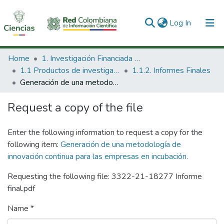
(current)
Log In
Communities & Collections
Home
1. Investigación Financiada con Recursos Públicos
1.1 Productos de investigación
1.1.2. Informes Finales
All of DSpace
Generación de una metodología de innovación continua para las empresas en incubación.
Statistics
Request a copy of the file
Enter the following information to request a copy for the
following item:
Generación de una metodología de
innovación continua para las empresas en incubación.
Requesting the following file: 3322-21-18277 Informe
final.pdf
Name *