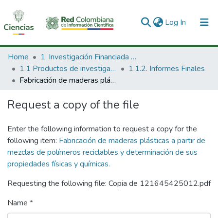
(current)
Log In
Communities & Collections
Home
1. Investigación Financiada con Recursos Públicos
1.1 Productos de investigación
1.1.2. Informes Finales
All of DSpace
Fabricación de maderas plásticas a partir de mezclas de polímeros reciclables y determinación de sus propiedades físicas y químicas.
Statistics
Request a copy of the file
Enter the following information to request a copy for the
following item:
Fabricación de maderas plásticas a partir de
mezclas de polímeros reciclables y determinación de sus
propiedades físicas y químicas.
Requesting the following file: Copia de 121645425012.pdf
Name *