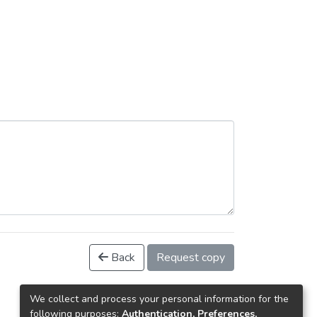
Back
Request copy
We collect and process your personal information for the
following purposes:
Authentication, Preferences,