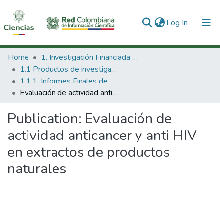
(current)
Log In
Communities & Collections
Home
1. Investigación Financiada con Recursos Públicos
1.1 Productos de investigación
All of DSpace
1.1.1. Informes Finales de Proyectos de Investigación
Evaluación de actividad anticancer y anti HIV en extractos de productos naturales
Statistics
Publication:
Evaluación de
actividad anticancer y anti HIV
en extractos de productos
naturales