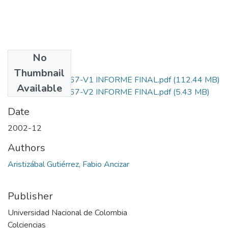
No
Files
Thumbnail
1101-05-10067-V1 INFORME FINAL.pdf
(112.44 MB)
Available
1101-05-10067-V2 INFORME FINAL.pdf
(5.43 MB)
Date
2002-12
Authors
Aristizábal Gutiérrez, Fabio Ancizar
Publisher
Universidad Nacional de Colombia
Colciencias