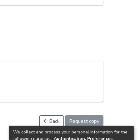
Back
Request copy
We collect and process your personal information for the
following purposes:
Authentication, Preferences,