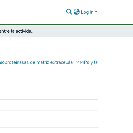
Log In
Asociación entre la actividad de las metaloproteinasas de matriz extracelular MMPs y la disfusión cardiovascular en pacientes con sepsis.
taloproteinasas de matriz extracelular MMPs y la