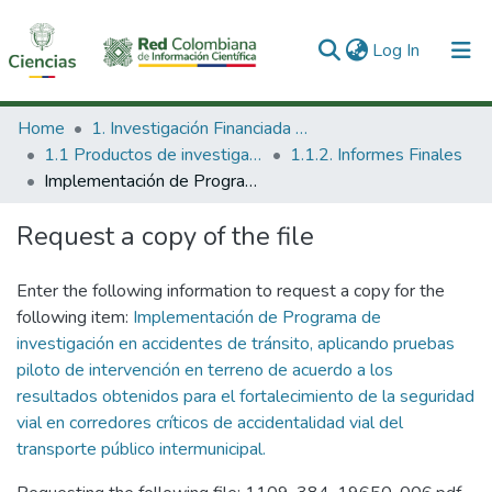
(current)
Log In
Communities & Collections
Home
1. Investigación Financiada con Recursos Públicos
1.1 Productos de investigación
1.1.2. Informes Finales
All of DSpace
Implementación de Programa de investigación en accidentes de tránsito, aplicando pruebas piloto de intervención en terreno de acuerdo a los resultados obtenidos para el fortalecimiento de la seguridad vial en corredores críticos de accidentalidad vial del transporte público intermunicipal.
Statistics
Request a copy of the file
Enter the following information to request a copy for the
following item:
Implementación de Programa de
investigación en accidentes de tránsito, aplicando pruebas
piloto de intervención en terreno de acuerdo a los
resultados obtenidos para el fortalecimiento de la seguridad
vial en corredores críticos de accidentalidad vial del
transporte público intermunicipal.