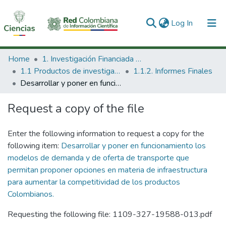
(current)
Log In
Communities & Collections
Home
1. Investigación Financiada con Recursos Públicos
1.1 Productos de investigación
1.1.2. Informes Finales
All of DSpace
Desarrollar y poner en funcionamiento los modelos de demanda y de oferta de transporte que permitan proponer opciones en materia de infraestructura para aumentar la competitividad de los productos Colombianos.
Statistics
Request a copy of the file
Enter the following information to request a copy for the
following item:
Desarrollar y poner en funcionamiento los
modelos de demanda y de oferta de transporte que
permitan proponer opciones en materia de infraestructura
para aumentar la competitividad de los productos
Colombianos.
Requesting the following file: 1109-327-19588-013.pdf