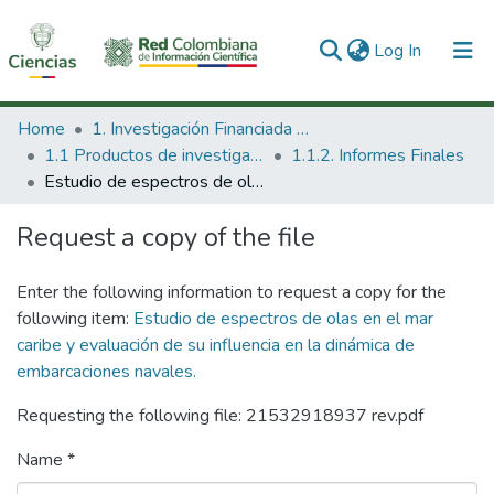
(current)
Log In
Communities & Collections
Home
1. Investigación Financiada con Recursos Públicos
1.1 Productos de investigación
1.1.2. Informes Finales
All of DSpace
Estudio de espectros de olas en el mar caribe y evaluación de su influencia en la dinámica de embarcaciones navales.
Statistics
Request a copy of the file
Enter the following information to request a copy for the
following item:
Estudio de espectros de olas en el mar
caribe y evaluación de su influencia en la dinámica de
embarcaciones navales.
Requesting the following file: 21532918937 rev.pdf
Name *