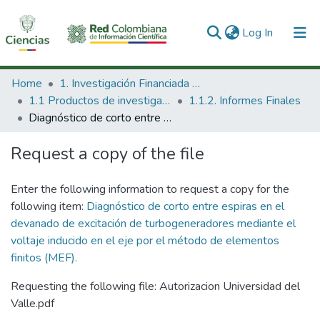
(current)
Log In
Communities & Collections
Home
1. Investigación Financiada con Recursos Públicos
1.1 Productos de investigación
1.1.2. Informes Finales
All of DSpace
Diagnóstico de corto entre espiras en el devanado de excitación de turbogeneradores mediante el voltaje inducido en el eje por el método de elementos finitos (MEF).
Statistics
Request a copy of the file
Enter the following information to request a copy for the
following item:
Diagnóstico de corto entre espiras en el
devanado de excitación de turbogeneradores mediante el
voltaje inducido en el eje por el método de elementos
finitos (MEF).
Requesting the following file: Autorizacion Universidad del
Valle.pdf