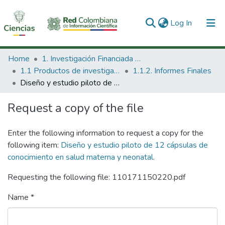
(current)
Log In
Communities & Collections
Home
1. Investigación Financiada con Recursos Públicos
1.1 Productos de investigación
1.1.2. Informes Finales
All of DSpace
Diseño y estudio piloto de 12 cápsulas de conocimiento en salud materna y neonatal.
Statistics
Request a copy of the file
Enter the following information to request a copy for the
following item:
Diseño y estudio piloto de 12 cápsulas de
conocimiento en salud materna y neonatal.
Requesting the following file: 110171150220.pdf
Name *