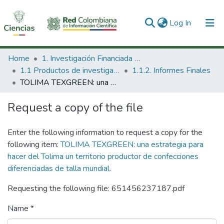
(current)
Log In
Communities & Collections
Home
1. Investigación Financiada con Recursos Públicos
1.1 Productos de investigación
1.1.2. Informes Finales
All of DSpace
TOLIMA TEXGREEN: una estrategia para hacer del Tolima un territorio productor de confecciones diferenciadas de talla mundial.
Statistics
Request a copy of the file
Enter the following information to request a copy for the
following item:
TOLIMA TEXGREEN: una estrategia para
hacer del Tolima un territorio productor de confecciones
diferenciadas de talla mundial.
Requesting the following file: 651456237187.pdf
Name *