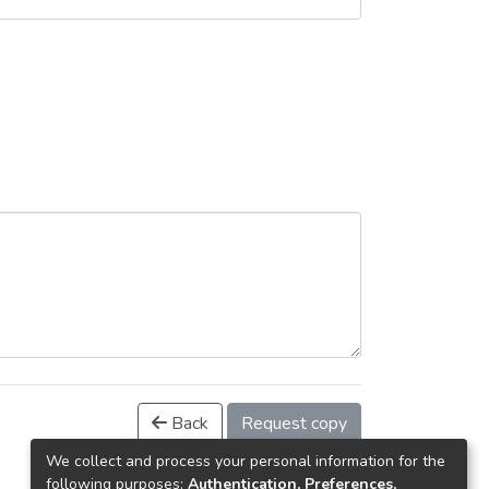
Back
Request copy
We collect and process your personal information for the
following purposes:
Authentication, Preferences,