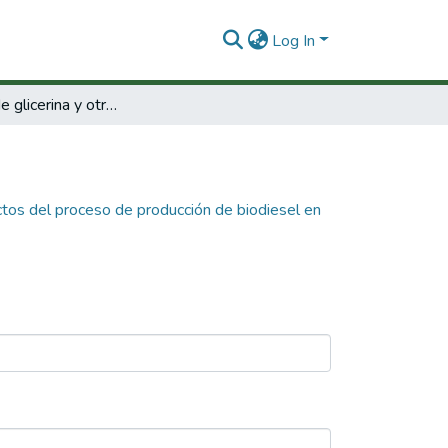
Log In
Utilización de glicerina y otros subproductos del proceso de producción de biodiesel en sistemas de alimentación de aves y cerdos.
uctos del proceso de producción de biodiesel en