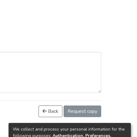
Back
Request copy
We collect and process your personal information for the
following purposes:
Authentication, Preferences,