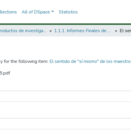
lections
All of DSpace
Statistics
1.1 Productos de investigación
1.1.1. Informes Finales de Proyectos de Investigación
y for the following item:
El sentido de "sí mismo" de los maestros
8.pdf