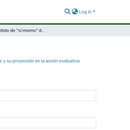
Log In
El sentido de "sí mismo" de los maestros y su proyección en la acción evaluativa
 y su proyección en la acción evaluativa