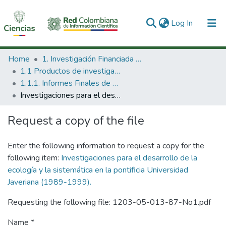
(current)
Log In
Communities & Collections
Home
1. Investigación Financiada con Recursos Públicos
1.1 Productos de investigación
All of DSpace
1.1.1. Informes Finales de Proyectos de Investigación
Investigaciones para el desarrollo de la ecología y la sistemática en la pontificia Universidad Javeriana (1989-1999).
Statistics
Request a copy of the file
Enter the following information to request a copy for the
following item:
Investigaciones para el desarrollo de la
ecología y la sistemática en la pontificia Universidad
Javeriana (1989-1999).
Requesting the following file: 1203-05-013-87-No1.pdf
Name *