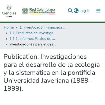
(current)
Log In
Communities & Collections
Home
1. Investigación Financiada con Recursos Públicos
1.1 Productos de investigación
All of DSpace
1.1.1. Informes Finales de Proyectos de Investigación
Investigaciones para el desarrollo de la ecología y la sistemática en la pontificia Universidad Javeriana (1989-1999).
Statistics
Publication:
Investigaciones
para el desarrollo de la ecología
y la sistemática en la pontificia
Universidad Javeriana (1989-
1999).