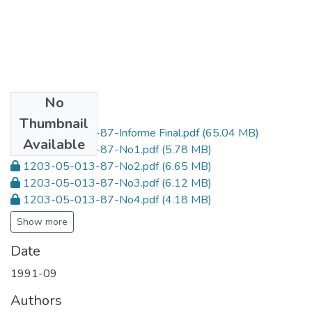
No
Files
Thumbnail
1203-05-013-87-Informe Final.pdf
(65.04 MB)
Available
1203-05-013-87-No1.pdf
(5.78 MB)
1203-05-013-87-No2.pdf
(6.65 MB)
1203-05-013-87-No3.pdf
(6.12 MB)
1203-05-013-87-No4.pdf
(4.18 MB)
Show more
Date
1991-09
Authors