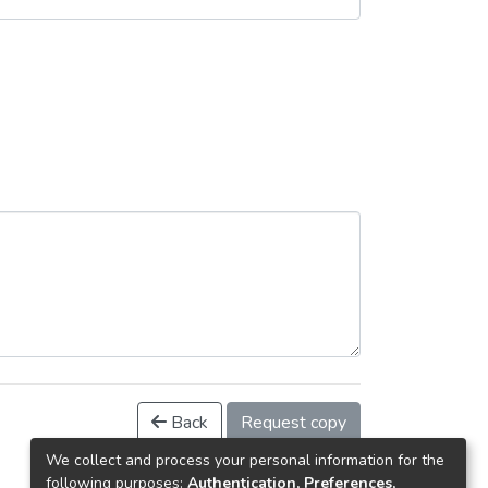
Back
Request copy
We collect and process your personal information for the
following purposes:
Authentication, Preferences,