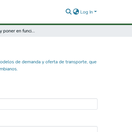
Log In
Desarrollar y poner en funcionamiento modelos de demanda y oferta de transporte, que permitan proponer opciones en materia de infraestructura, para aumentar la competitividad de los productos colombianos.
modelos de demanda y oferta de transporte, que
ombianos.