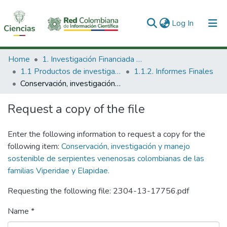
(current)
Log In
Communities & Collections
Home
1. Investigación Financiada con Recursos Públicos
1.1 Productos de investigación
1.1.2. Informes Finales
All of DSpace
Conservación, investigación y manejo sostenible de serpientes venenosas colombianas de las familias Viperidae y Elapidae.
Statistics
Request a copy of the file
Enter the following information to request a copy for the
following item:
Conservación, investigación y manejo
sostenible de serpientes venenosas colombianas de las
familias Viperidae y Elapidae.
Requesting the following file: 2304-13-17756.pdf
Name *