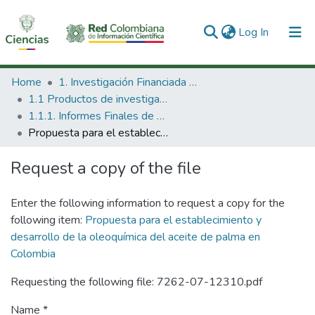
(current)
Log In
Communities & Collections
Home
1. Investigación Financiada con Recursos Públicos
1.1 Productos de investigación
All of DSpace
1.1.1. Informes Finales de Proyectos de Investigación
Propuesta para el establecimiento y desarrollo de la oleoquímica del aceite de palma en Colombia
Statistics
Request a copy of the file
Enter the following information to request a copy for the
following item:
Propuesta para el establecimiento y
desarrollo de la oleoquímica del aceite de palma en
Colombia
Requesting the following file: 7262-07-12310.pdf
Name *