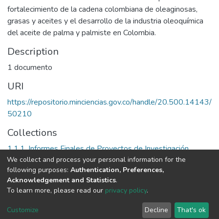
fortalecimiento de la cadena colombiana de oleaginosas,
grasas y aceites y el desarrollo de la industria oleoquímica
del aceite de palma y palmiste en Colombia.
Description
1 documento
URI
https://repositorio.minciencias.gov.co/handle/20.500.14143/
50210
Collections
1.1.1. Informes Finales de Proyectos de Investigación
We collect and process your personal information for the
following purposes:
Authentication, Preferences,
Full item page
Acknowledgement and Statistics
.
To learn more, please read our
privacy policy
.
DSpace software
copyright © 2002-2026
LYRASIS
Cookie
Privacy
End User
Send
Customize
Decline
That's ok
settings
policy
Agreement
Feedback