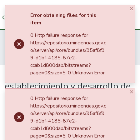
×
(current)
Log In
Error obtaining files for this
item
Communities & Collections
0 Http failure response for
Home
1. Investigación Financiada con Recursos Públicos
https://repositorio.minciencias.gov.c
1.1 Productos de investigación
All of DSpace
o/server/api/core/bundles/95af8f9
1.1.1. Informes Finales de Proyectos de Investigación
9-d1bf-4185-87e2-
Propuesta para el establecimiento y desarrollo de la oleoquímica del aceite de palma en Colombia
Statistics
ccab1d800dab/bitstreams?
Publication:
page=0&size=5: 0 Unknown Error
Propuesta para el
establecimiento y desarrollo de
×
la oleoquímica del aceite de
0 Http failure response for
palma en Colombia
https://repositorio.minciencias.gov.c
o/server/api/core/bundles/95af8f9
9-d1bf-4185-87e2-
ccab1d800dab/bitstreams?
page=0&size=5: 0 Unknown Error