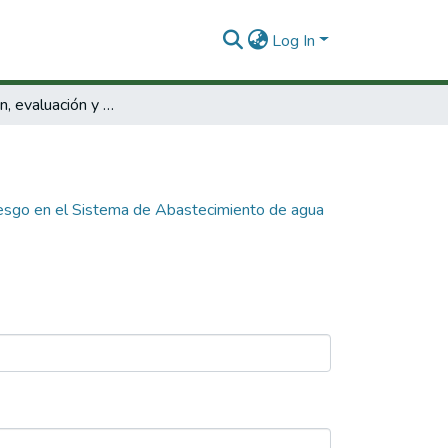
Log In
Identificación, evaluación y manejo del riesgo en el Sistema de Abastecimiento de agua de la red baja de la ciudad de Cali, enmarcados en un Plan de Seguridad del Agua (PSA).
 riesgo en el Sistema de Abastecimiento de agua