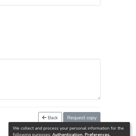
Back
Request copy
We collect and process your personal information for the
following purposes:
Authentication, Preferences,