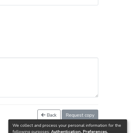
Back
Request copy
We collect and process your personal information for the
following purposes:
Authentication, Preferences,