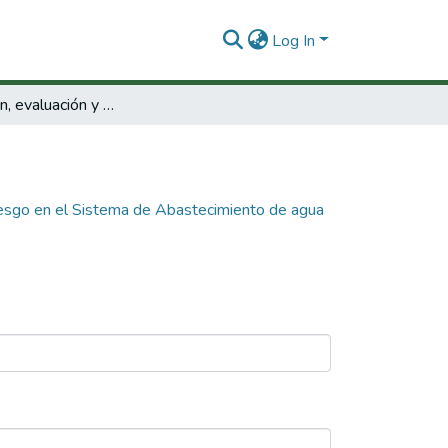
Log In
Identificación, evaluación y manejo del riesgo en el Sistema de Abastecimiento de agua de la red baja de la ciudad de Cali, enmarcados en un Plan de Seguridad del Agua (PSA).
 riesgo en el Sistema de Abastecimiento de agua