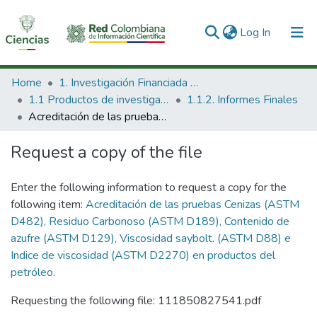
(current)
Log In
Communities & Collections
Home
1. Investigación Financiada con Recursos Públicos
1.1 Productos de investigación
1.1.2. Informes Finales
All of DSpace
Acreditación de las pruebas Cenizas (ASTM D482), Residuo Carbonoso (ASTM D189), Contenido de azufre (ASTM D129), Viscosidad saybolt. (ASTM D88) e Indice de viscosidad (ASTM D2270) en productos del petróleo.
Statistics
Request a copy of the file
Enter the following information to request a copy for the
following item:
Acreditación de las pruebas Cenizas (ASTM
D482), Residuo Carbonoso (ASTM D189), Contenido de
azufre (ASTM D129), Viscosidad saybolt. (ASTM D88) e
Indice de viscosidad (ASTM D2270) en productos del
petróleo.
Requesting the following file: 111850827541.pdf