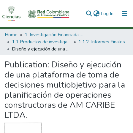
(current)
Log In
Communities & Collections
Home
1. Investigación Financiada con Recursos Públicos
1.1 Productos de investigación
1.1.2. Informes Finales
All of DSpace
Diseño y ejecución de una plataforma de toma de decisiones multiobjetivo para la planificación de operaciones constructoras de AM CARIBE LTDA.
Statistics
Publication:
Diseño y ejecución
de una plataforma de toma de
decisiones multiobjetivo para la
planificación de operaciones
constructoras de AM CARIBE
LTDA.