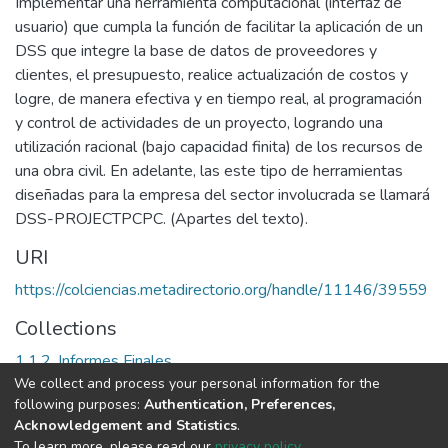
Implementar una herramienta computacional (interfaz de
usuario) que cumpla la función de facilitar la aplicación de un
DSS que integre la base de datos de proveedores y
clientes, el presupuesto, realice actualización de costos y
logre, de manera efectiva y en tiempo real, al programación
y control de actividades de un proyecto, logrando una
utilización racional (bajo capacidad finita) de los recursos de
una obra civil. En adelante, las este tipo de herramientas
diseñadas para la empresa del sector involucrada se llamará
DSS-PROJECTPCPC. (Apartes del texto).
URI
https://colciencias.metadirectorio.org/handle/11146/39559
Collections
1.1.2. Informes Finales
We collect and process your personal information for the
following purposes:
Authentication, Preferences,
Full item page
Acknowledgement and Statistics
.
To learn more, please read our
privacy policy
.