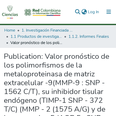
(current)
Log In
Communities & Collections
Home
1. Investigación Financiada con Recursos Públicos
1.1 Productos de investigación
1.1.2. Informes Finales
All of DSpace
Valor pronóstico de los polimorfismos de la metaloproteinasa de matriz extracelular -9(MMP-9 : SNP - 1562 C/T), su inhibidor tisular endógeno (TIMP-1 SNP - 372 T/C) (MMP - 2 (1575 A/G) y de la acuoporina 5 (AQP 5 : SNP - 1364 A/C) en pacientes sépticos
Statistics
Publication:
Valor pronóstico de
los polimorfismos de la
metaloproteinasa de matriz
extracelular -9(MMP-9 : SNP -
1562 C/T), su inhibidor tisular
endógeno (TIMP-1 SNP - 372
T/C) (MMP - 2 (1575 A/G) y de