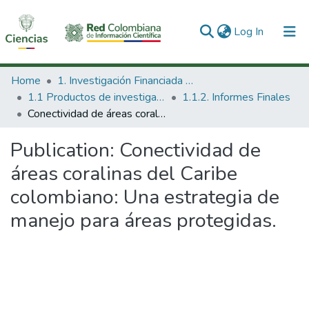
(current)
Log In
Communities & Collections
Home
1. Investigación Financiada con Recursos Públicos
1.1 Productos de investigación
1.1.2. Informes Finales
All of DSpace
Conectividad de áreas coralinas del Caribe colombiano: Una estrategia de manejo para áreas protegidas.
Statistics
Publication:
Conectividad de
áreas coralinas del Caribe
colombiano: Una estrategia de
manejo para áreas protegidas.