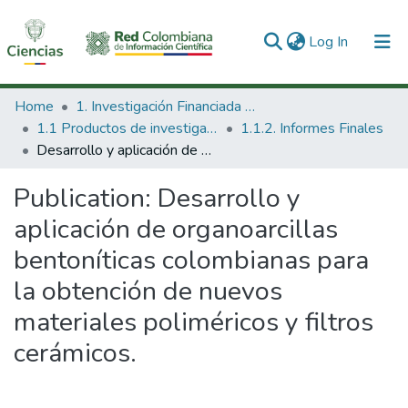
(current)
Log In
Communities & Collections
Home
1. Investigación Financiada con Recursos Públicos
1.1 Productos de investigación
1.1.2. Informes Finales
All of DSpace
Desarrollo y aplicación de organoarcillas bentoníticas colombianas para la obtención de nuevos materiales poliméricos y filtros cerámicos.
Statistics
Publication:
Desarrollo y
aplicación de organoarcillas
bentoníticas colombianas para
la obtención de nuevos
materiales poliméricos y filtros
cerámicos.