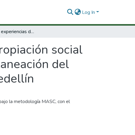
Log In
Documento experiencias de apropiación social del conocimiento enfocado al proceso de planeación del desarrollo local en las comunas 1 y 8 de Medellín
opiación social
laneación del
edellín
bajo la metodología MASC, con el
0