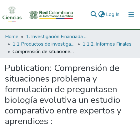
(current)
Log In
Communities & Collections
Home
1. Investigación Financiada con Recursos Públicos
1.1 Productos de investigación
1.1.2. Informes Finales
All of DSpace
Comprensión de situaciones problema y formulación de preguntasen biología evolutiva un estudio comparativo entre expertos y aprendices :
Statistics
Publication:
Comprensión de
situaciones problema y
formulación de preguntasen
biología evolutiva un estudio
comparativo entre expertos y
aprendices :