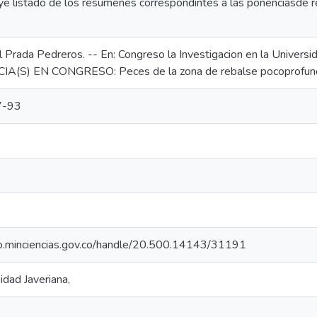
uye listado de los resumenes correspondintes a las ponenciasde re
 Prada Pedreros. -- En: Congreso la Investigacion en la Universid
A(S) EN CONGRESO: Peces de la zona de rebalse pocoprofunda 
7-93
rio.minciencias.gov.co/handle/20.500.14143/31191
idad Javeriana,