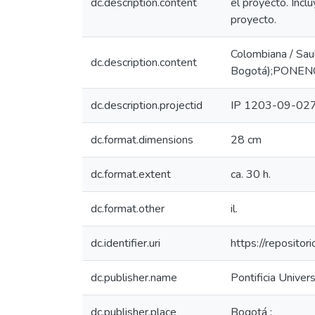
dc.description.content
el proyecto. Incl
proyecto.
Colombiana / Saul
dc.description.content
Bogotá);PONENCI
dc.description.projectid
IP 1203-09-02
dc.format.dimensions
28 cm
dc.format.extent
ca. 30 h.
dc.format.other
il.
dc.identifier.uri
https://reposito
dc.publisher.name
Pontificia Univers
dc.publisher.place
Bogotá :