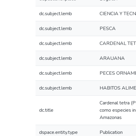
dc.subject.lemb
CIENCIA Y TEC
dc.subject.lemb
PESCA
dc.subject.lemb
CARDENAL TE
dc.subject.lemb
ARAUANA
dc.subject.lemb
PECES ORNAM
dc.subject.lemb
HABITOS ALIME
Cardenal tetra (P
dc.title
como especies ind
Amazonas
dspace.entity.type
Publication