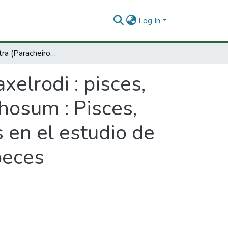
Log In
Cardenal tetra (Paracheirodon axelrodi : pisces, Characidae) yarauana (Osteoglossum bicirrhosum : Pisces, Osteoglossidae) como especies indicadoras en el estudio de hábitats, diversidad y conservación de los peces ornamentales del Guainía y Amazonas
xelrodi : pisces,
hosum : Pisces,
 en el estudio de
peces