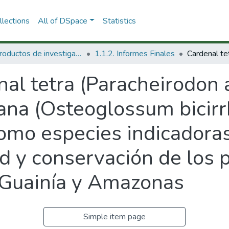
lections
All of DSpace
Statistics
1.1 Productos de investigación
1.1.2. Informes Finales
al tetra (Paracheirodon a
ana (Osteoglossum bicirr
omo especies indicadoras
ad y conservación de los 
 Guainía y Amazonas
Simple item page