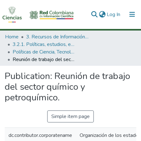
(current)
Log In
Communities & Collections
Home
3. Recursos de Información Científica y Tecnológica
3.2.1. Políticas, estudios, evaluaciones e indicadores de CTeI
All of DSpace
Políticas de Ciencia, Tecnología e Innovación
Reunión de trabajo del sector químico y petroquímico.
Statistics
Publication:
Reunión de trabajo
del sector químico y
petroquímico.
Simple item page
dc.contributor.corporatename
Organización de los estado