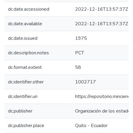
dc.date.accessioned
2022-12-16T13:57:37Z
dc.date.available
2022-12-16T13:57:37Z
dc.date.issued
1975
dc.description.notes
PCT
dc.format.extent
58
dc.identifier.other
1002717
dc.identifier.uri
https://repositorio.mincie
dc.publisher
Organización de los estado
dc.publisher.place
Quito - Ecuador