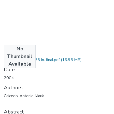
No
Files
Thumbnail
7106-07-17155 In. final.pdf
(16.95 MB)
Available
Date
2004
Authors
Caicedo, Antonio María
Abstract