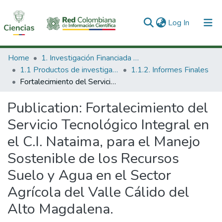
(current)
Log In
Communities & Collections
Home
1. Investigación Financiada con Recursos Públicos
1.1 Productos de investigación
1.1.2. Informes Finales
All of DSpace
Fortalecimiento del Servicio Tecnológico Integral en el C.I. Nataima, para el Manejo Sostenible de los Recursos Suelo y Agua en el Sector Agrícola del Valle Cálido del Alto Magdalena.
Statistics
Publication:
Fortalecimiento del
Servicio Tecnológico Integral en
el C.I. Nataima, para el Manejo
Sostenible de los Recursos
Suelo y Agua en el Sector
Agrícola del Valle Cálido del
Alto Magdalena.