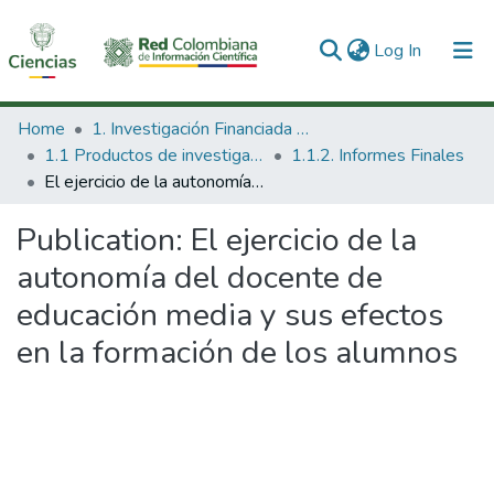
(current)
Log In
Communities & Collections
Home
1. Investigación Financiada con Recursos Públicos
1.1 Productos de investigación
1.1.2. Informes Finales
All of DSpace
El ejercicio de la autonomía del docente de educación media y sus efectos en la formación de los alumnos
Statistics
Publication:
El ejercicio de la
autonomía del docente de
educación media y sus efectos
en la formación de los alumnos