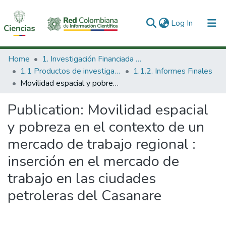
(current)
Log In
Communities & Collections
Home
1. Investigación Financiada con Recursos Públicos
1.1 Productos de investigación
1.1.2. Informes Finales
All of DSpace
Movilidad espacial y pobreza en el contexto de un mercado de trabajo regional : inserción en el mercado de trabajo en las ciudades petroleras del Casanare
Statistics
Publication:
Movilidad espacial
y pobreza en el contexto de un
mercado de trabajo regional :
inserción en el mercado de
trabajo en las ciudades
petroleras del Casanare