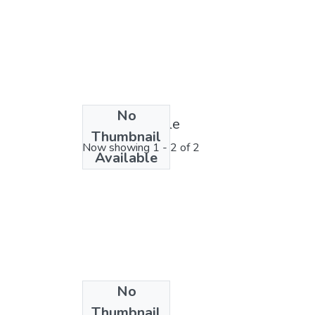
No
License bundle
Thumbnail
Now showing
1 - 2 of 2
Available
No
Thumbnail