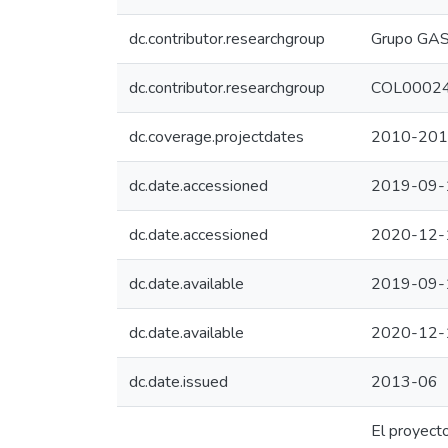
dc.contributor.researchgroup
Grupo GA
dc.contributor.researchgroup
COL0002466
dc.coverage.projectdates
2010-20
dc.date.accessioned
2019-09-
dc.date.accessioned
2020-12-
dc.date.available
2019-09-
dc.date.available
2020-12-
dc.date.issued
2013-06
El proyect