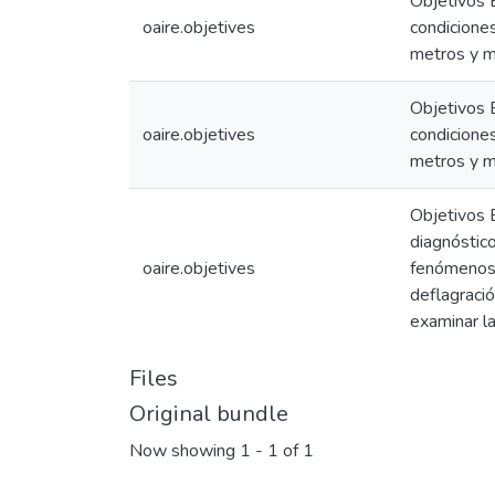
Objetivos E
oaire.objetives
condicione
metros y 
Objetivos E
oaire.objetives
condicione
metros y 
Objetivos E
diagnóstico
oaire.objetives
fenómenos d
deflagració
examinar la
Files
Original bundle
Now showing
1 - 1 of 1