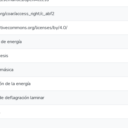
.org/coar/access_right/c_abf2
eativecommons.org/licenses/by/4.0/
 de energía
tesis
omásica
ón de la energía
de deflagración laminar
l