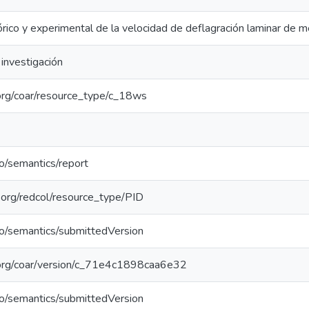
rico y experimental de la velocidad de deflagración laminar de me
investigación
l.org/coar/resource_type/c_18ws
po/semantics/report
l.org/redcol/resource_type/PID
po/semantics/submittedVersion
l.org/coar/version/c_71e4c1898caa6e32
po/semantics/submittedVersion