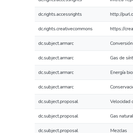
dc.rights.accessrights
http://purl
dc.rights.creativecommons
https://cr
dc.subject.armarc
Conversión
dc.subject.armarc
Gas de sín
dc.subject.armarc
Energía bi
dc.subject.armarc
Conservaci
dc.subject.proposal
Velocidad 
dc.subject.proposal
Gas natura
dc.subject.proposal
Mezclas