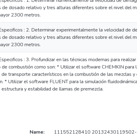
specificos : 1. Determinar numéricamente la velocidad de deflagr
s de dosado relativo y tres alturas diferentes sobre el nivel de
mayor 2300 metros.
specificos : 2. Determinar experimentalmente la velocidad de def
s de dosado relativo y tres alturas diferentes sobre el nivel de
mayor 2300 metros.
specificos : 3. Profundizar en las técnicas modernas para realiz
 de combustión como son: * Utilizar el software CHEMKIN para la 
e transporte característicos en la combustión de las mezclas y e
n. * Utilizar el software FLUENT para la simulación fluidodinámica.
 estructura y estabilidad de llamas de premezcla.
Name:
111552128410 20132430119502-1