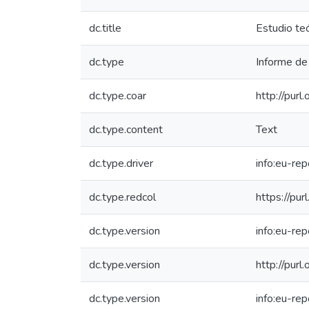
dc.title
Estudio teó
dc.type
Informe de 
dc.type.coar
http://pur
dc.type.content
Text
dc.type.driver
info:eu-re
dc.type.redcol
https://pur
dc.type.version
info:eu-re
dc.type.version
http://pur
dc.type.version
info:eu-re