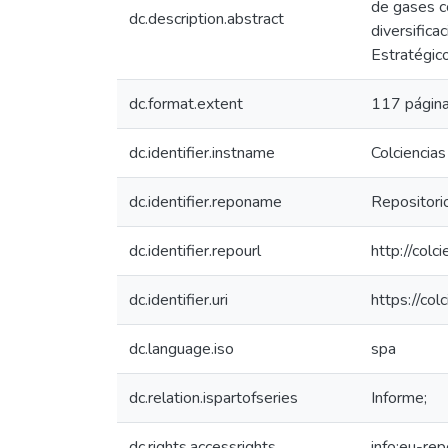
de gases co
dc.description.abstract
diversifica
Estratégic
dc.format.extent
117 página
dc.identifier.instname
Colciencias
dc.identifier.reponame
Repositorio
dc.identifier.repourl
http://colc
dc.identifier.uri
https://co
dc.language.iso
spa
dc.relation.ispartofseries
Informe;
dc.rights.accessrights
info:eu-re