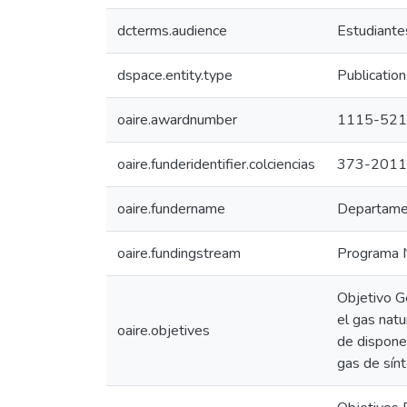
dcterms.audience
Estudiantes
dspace.entity.type
Publication
oaire.awardnumber
1115-521
oaire.funderidentifier.colciencias
373-2011
oaire.fundername
Departamen
oaire.fundingstream
Programa N
Objetivo Ge
el gas natu
oaire.objetives
de disponer
gas de sín