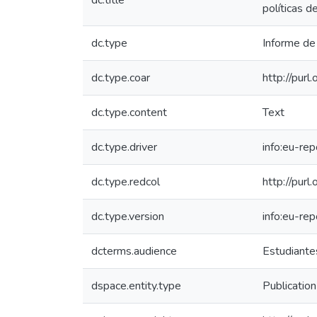
dc.title
políticas 
dc.type
Informe de 
dc.type.coar
http://pur
dc.type.content
Text
dc.type.driver
info:eu-re
dc.type.redcol
http://purl
dc.type.version
info:eu-re
dcterms.audience
Estudiantes
dspace.entity.type
Publication