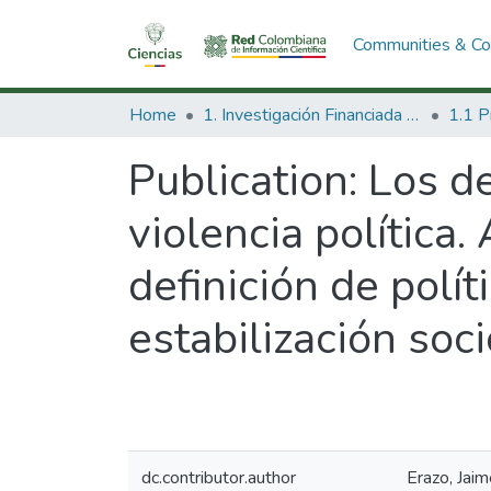
Communities & Col
Home
1. Investigación Financiada con Recursos Públicos
Publication:
Los de
violencia política.
definición de polí
estabilización so
dc.contributor.author
Erazo, Jai