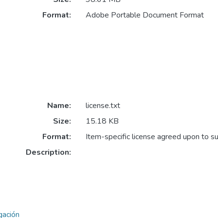
Format:
Adobe Portable Document Format
Name:
license.txt
Size:
15.18 KB
Format:
Item-specific license agreed upon to s
Description:
gación