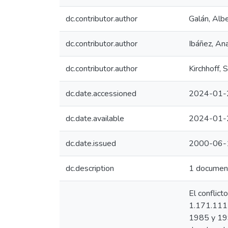
dc.contributor.author
Galán, Alb
dc.contributor.author
Ibáñez, An
dc.contributor.author
Kirchhoff, 
dc.date.accessioned
2024-01-
dc.date.available
2024-01-
dc.date.issued
2000-06-
dc.description
1 documen
El conflict
1.171.111 
1985 y 199