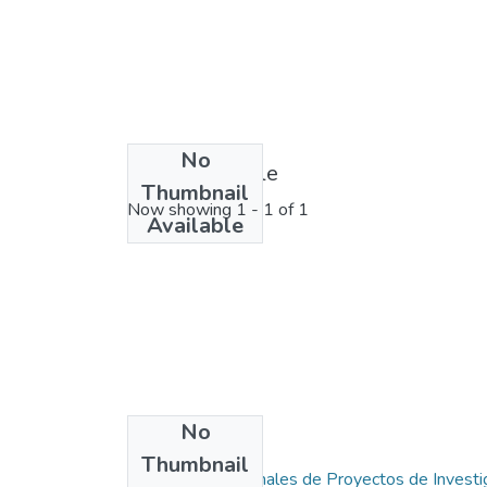
No
License bundle
Thumbnail
Now showing
1 - 1 of 1
Available
No
Collections
Thumbnail
1.1.1. Informes Finales de Proyectos de Investi