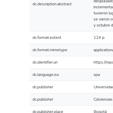
desplazado
dc.description.abstract
incrementa
tuvieron l
se vieron o
y octubre 
dc.format.extent
124 p.
dc.format.mimetype
application
dc.identifier.uri
https://re
dc.language.iso
spa
dc.publisher
Universida
dc.publisher
Colciencias
dc.publisher.place
Bogotá