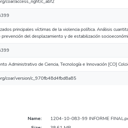
.org/coar/access_right/c_abf2
8399
ados principales víctimas de la violencia política. Análisis cuantita
de prevención del desplazamiento y de estabilización socioeconóm
8399
to Administrativo de Ciencia, Tecnología e Innovación [CO] Colci
l.org/coar/version/c_970fb48d4fbd8a85
Name:
1204-10-083-99 INFORME FINAL.p
Size:
38.61 MB