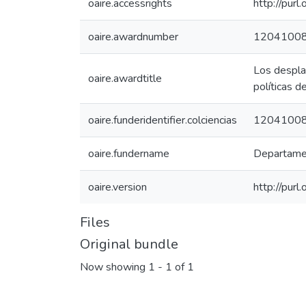
oaire.accessrights
http://purl
oaire.awardnumber
1204100
Los desplaz
oaire.awardtitle
políticas 
oaire.funderidentifier.colciencias
1204100
oaire.fundername
Departamen
oaire.version
http://pur
Files
Original bundle
Now showing
1 - 1 of 1