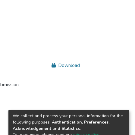
Download
ubmission
We collect and process your personal information for the
following purposes:
Authentication, Preferences,
Acknowledgement and Statistics
.
To learn more, please read our
privacy policy
.