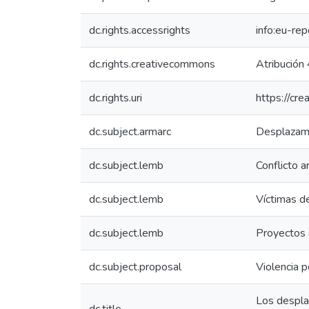
dc.rights.accessrights
info:eu-re
dc.rights.creativecommons
Atribución 
dc.rights.uri
https://cr
dc.subject.armarc
Desplazami
dc.subject.lemb
Conflicto 
dc.subject.lemb
Víctimas de
dc.subject.lemb
Proyectos 
dc.subject.proposal
Violencia po
Los desplaz