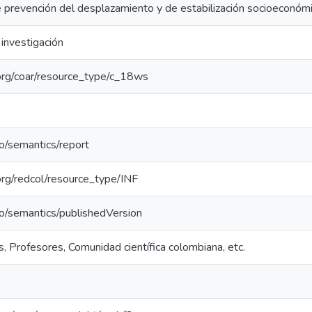
de prevención del desplazamiento y de estabilización socioeconóm
investigación
l.org/coar/resource_type/c_18ws
po/semantics/report
.org/redcol/resource_type/INF
po/semantics/publishedVersion
, Profesores, Comunidad científica colombiana, etc.