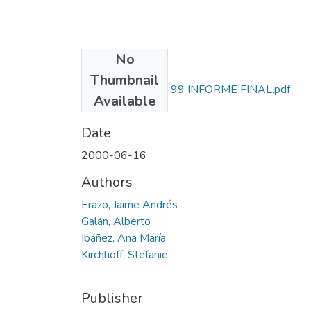
No
Files
Thumbnail
1204-10-083-99 INFORME FINAL.pdf
Available
(38.61 MB)
Date
2000-06-16
Authors
Erazo, Jaime Andrés
Galán, Alberto
Ibáñez, Ana María
Kirchhoff, Stefanie
Publisher