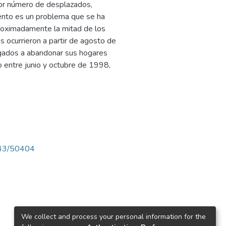
yor número de desplazados,
ento es un problema que se ha
roximadamente la mitad de los
 ocurrieron a partir de agosto de
gados a abandonar sus hogares
do entre junio y octubre de 1998,
4143/50404
We collect and process your personal information for the