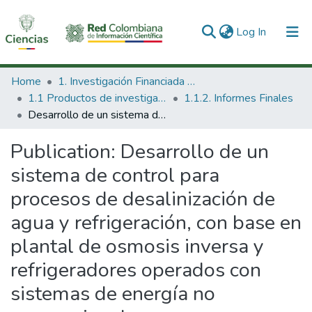
(current)
Log In
Communities & Collections
Home
1. Investigación Financiada con Recursos Públicos
1.1 Productos de investigación
1.1.2. Informes Finales
All of DSpace
Desarrollo de un sistema de control para procesos de desalinización de agua y refrigeración, con base en plantal de osmosis inversa y refrigeradores operados con sistemas de energía no convencionales
Statistics
Publication:
Desarrollo de un
sistema de control para
procesos de desalinización de
agua y refrigeración, con base en
plantal de osmosis inversa y
refrigeradores operados con
sistemas de energía no