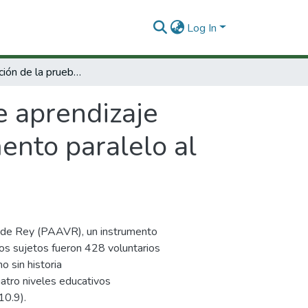
Log In
Estandarización de la prueba de aprendizaje auditivo-verbal de rey (PAAVR): Un instrumento paralelo al rey auditory-verbal learning test (RAVLT).
e aprendizaje
ento paralelo al
l de Rey (PAAVR), un instrumento
os sujetos fueron 428 voluntarios
 sin historia
uatro niveles educativos
10.9).