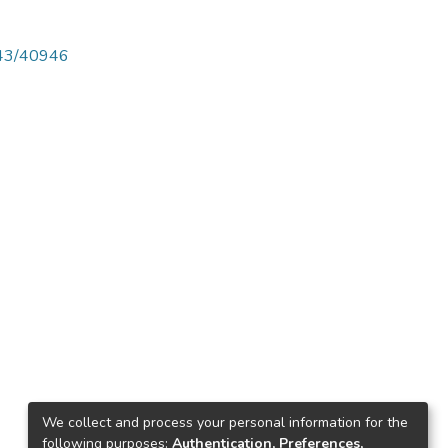
4143/40946
We collect and process your personal information for the
following purposes:
Authentication, Preferences,