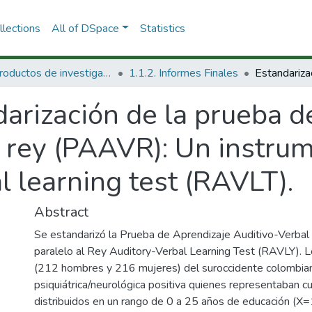
lections
All of DSpace
Statistics
1.1 Productos de investigación
1.1.2. Informes Finales
arización de la prueba d
 rey (PAAVR): Un instrum
l learning test (RAVLT).
Abstract
Se estandarizó la Prueba de Aprendizaje Auditivo-Verba
paralelo al Rey Auditory-Verbal Learning Test (RAVLY). L
(212 hombres y 216 mujeres) del suroccidente colombiano
psiquiátrica/neurológica positiva quienes representaban c
distribuidos en un rango de 0 a 25 años de educación (X=