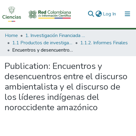
(current)
Log In
Communities & Collections
Home
1. Investigación Financiada con Recursos Públicos
1.1 Productos de investigación
1.1.2. Informes Finales
All of DSpace
Encuentros y desencuentros entre el discurso ambientalista y el discurso de los líderes indígenas del noroccidente amazónico
Statistics
Publication:
Encuentros y
desencuentros entre el discurso
ambientalista y el discurso de
los líderes indígenas del
noroccidente amazónico