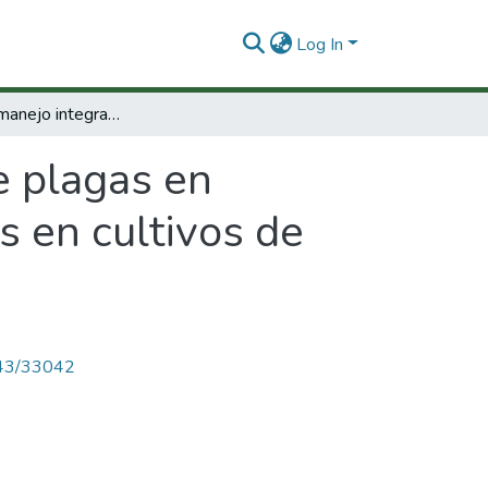
Log In
Aportes al manejo integrado de plagas en cultivos ecológicos de hortalizas con énfasis en cultivos de lechuga
e plagas en
s en cultivos de
4143/33042