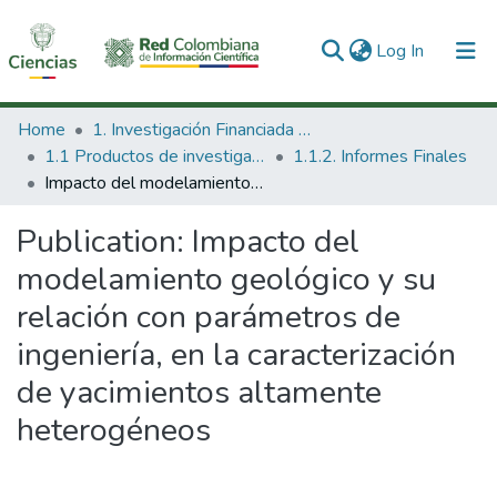
(current)
Log In
Communities & Collections
Home
1. Investigación Financiada con Recursos Públicos
1.1 Productos de investigación
1.1.2. Informes Finales
All of DSpace
Impacto del modelamiento geológico y su relación con parámetros de ingeniería, en la caracterización de yacimientos altamente heterogéneos
Statistics
Publication:
Impacto del
modelamiento geológico y su
relación con parámetros de
ingeniería, en la caracterización
de yacimientos altamente
heterogéneos