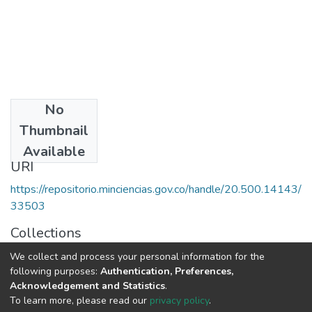
No
Date
Thumbnail
2003
Available
URI
https://repositorio.minciencias.gov.co/handle/20.500.14143/
33503
Collections
1.1.2. Informes Finales
We collect and process your personal information for the
following purposes:
Authentication, Preferences,
Acknowledgement and Statistics
.
Full item page
To learn more, please read our
privacy policy
.