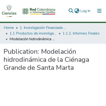
(current)
Log In
Communities & Collections
Home
1. Investigación Financiada con Recursos Públicos
1.1 Productos de investigación
1.1.2. Informes Finales
All of DSpace
Modelación hidrodinámica de la Ciénaga Grande de Santa Marta
Statistics
Publication:
Modelación
hidrodinámica de la Ciénaga
Grande de Santa Marta