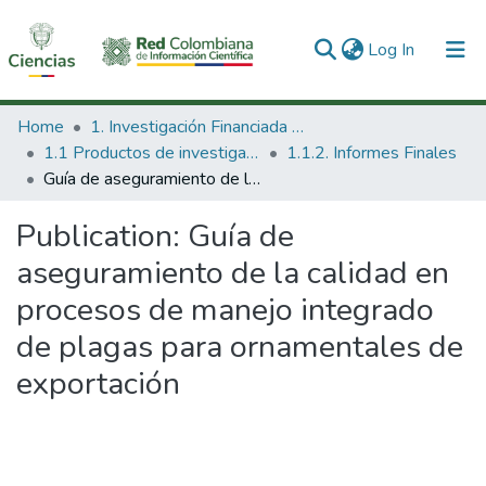
(current)
Log In
Communities & Collections
Home
1. Investigación Financiada con Recursos Públicos
1.1 Productos de investigación
1.1.2. Informes Finales
All of DSpace
Guía de aseguramiento de la calidad en procesos de manejo integrado de plagas para ornamentales de exportación
Statistics
Publication:
Guía de
aseguramiento de la calidad en
procesos de manejo integrado
de plagas para ornamentales de
exportación