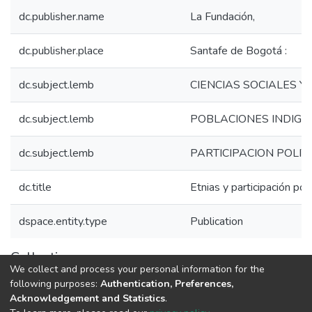
dc.publisher.name
La Fundación,
dc.publisher.place
Santafe de Bogotá :
dc.subject.lemb
CIENCIAS SOCIALES 
dc.subject.lemb
POBLACIONES INDIGE
dc.subject.lemb
PARTICIPACION POLIT
dc.title
Etnias y participación pol
dspace.entity.type
Publication
Collections
We collect and process your personal information for the
1.1.2. Informes Finales
following purposes:
Authentication, Preferences,
Acknowledgement and Statistics
.