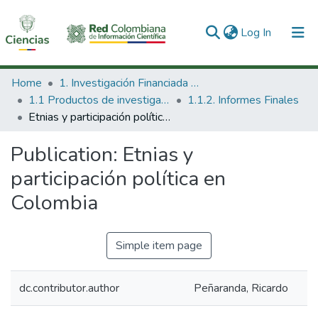
(current)
Log In
Communities & Collections
Home
1. Investigación Financiada con Recursos Públicos
1.1 Productos de investigación
1.1.2. Informes Finales
All of DSpace
Etnias y participación política en Colombia
Statistics
Publication:
Etnias y
participación política en
Colombia
Simple item page
dc.contributor.author
Peñaranda, Ricardo