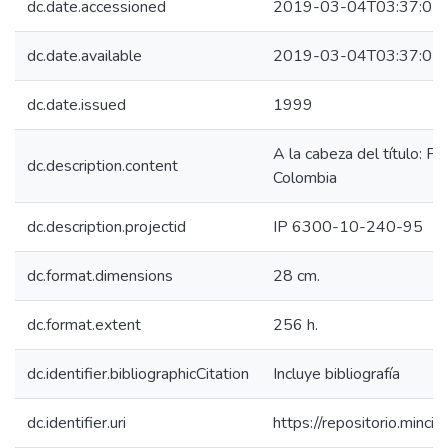
dc.date.accessioned
2019-03-04T03:37:02
dc.date.available
2019-03-04T03:37:02
dc.date.issued
1999
A la cabeza del título: Pu
dc.description.content
Colombia
dc.description.projectid
IP 6300-10-240-95
dc.format.dimensions
28 cm.
dc.format.extent
256 h.
dc.identifier.bibliographicCitation
Incluye bibliografía
dc.identifier.uri
https://repositorio.min