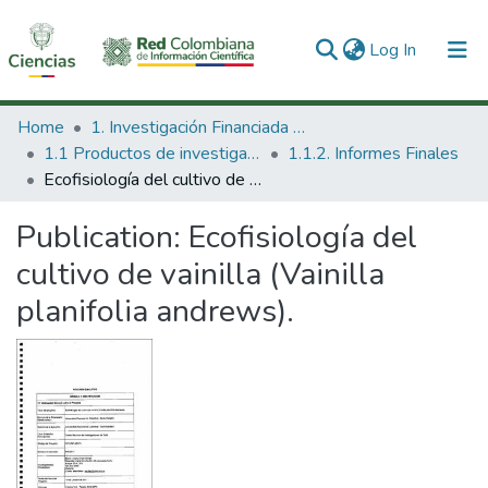
(current)
Log In
Communities & Collections
Home
1. Investigación Financiada con Recursos Públicos
1.1 Productos de investigación
1.1.2. Informes Finales
All of DSpace
Ecofisiología del cultivo de vainilla (Vainilla planifolia andrews).
Statistics
Publication:
Ecofisiología del
cultivo de vainilla (Vainilla
planifolia andrews).