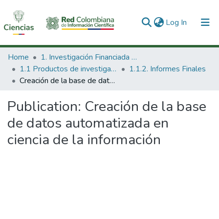
(current)
Log In
Communities & Collections
Home
1. Investigación Financiada con Recursos Públicos
1.1 Productos de investigación
1.1.2. Informes Finales
All of DSpace
Creación de la base de datos automatizada en ciencia de la información
Statistics
Publication:
Creación de la base
de datos automatizada en
ciencia de la información