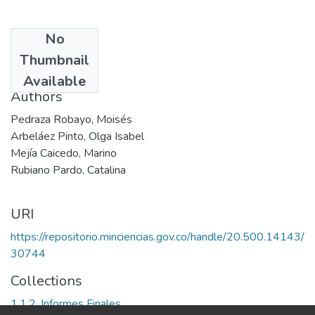
No
Date
Thumbnail
1988
Available
Authors
Pedraza Robayo, Moisés
Arbeláez Pinto, Olga Isabel
Mejía Caicedo, Marino
Rubiano Pardo, Catalina
URI
https://repositorio.minciencias.gov.co/handle/20.500.14143/
30744
Collections
1.1.2. Informes Finales