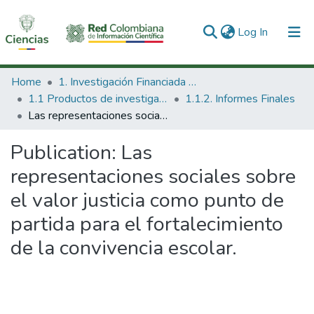
(current)
Log In
Communities & Collections
Home
1. Investigación Financiada con Recursos Públicos
1.1 Productos de investigación
1.1.2. Informes Finales
All of DSpace
Las representaciones sociales sobre el valor justicia como punto de partida para el fortalecimiento de la convivencia escolar.
Statistics
Publication:
Las
representaciones sociales sobre
el valor justicia como punto de
partida para el fortalecimiento
de la convivencia escolar.