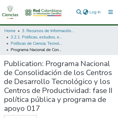
(current)
Log In
Communities & Collections
Home
3. Recursos de Información Científica y Tecnológica
3.2.1. Políticas, estudios, evaluaciones e indicadores de CTeI
All of DSpace
Políticas de Ciencia, Tecnología e Innovación
Programa Nacional de Consolidación de los Centros de Desarrollo Tecnológico y los Centros de Productividad: fase II política pública y programa de apoyo 017
Statistics
Publication:
Programa Nacional
de Consolidación de los Centros
de Desarrollo Tecnológico y los
Centros de Productividad: fase II
política pública y programa de
apoyo 017