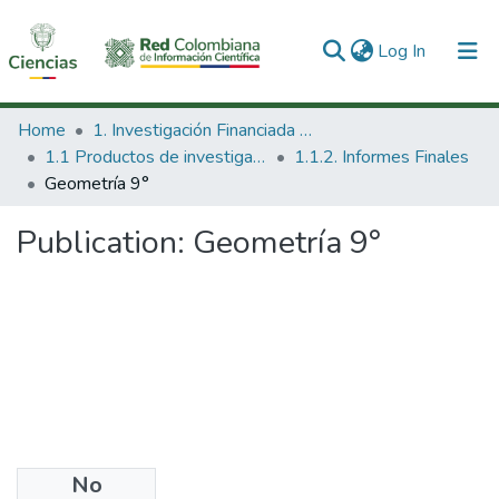
(current)
Log In
Communities & Collections
Home
1. Investigación Financiada con Recursos Públicos
1.1 Productos de investigación
1.1.2. Informes Finales
All of DSpace
Geometría 9°
Statistics
Publication:
Geometría 9°
No
Date